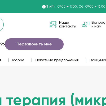
Пн-Пт.: 09.00 – 19.00, Сб.: 09.00 – 16.00
Наши
Вопрос
контакты
к нам
 96
Перезвонить мне
я
lcoone
Пакетные предложения
Вакцина
 терапия (мик