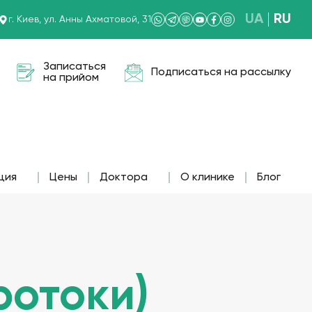
UA
RU
г. Киев, ул. Анны Ахматовой, 31
Записаться
Подписаться на рассылку
на прийом
ция
Цены
Доктора
О клинике
Блог
ротоки)