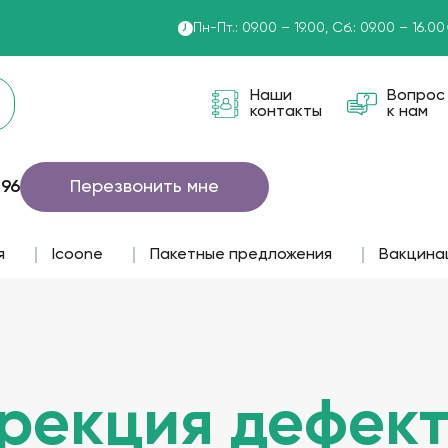
Пн-Пт.: 09.00 – 19.00, Сб.: 09.00 – 16.00
Наши
Вопрос
контакты
к нам
 96
Перезвонить мне
я
lcoone
Пакетные предложения
Вакцина
рекция дефек