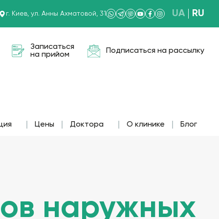
UA
RU
г. Киев, ул. Анны Ахматовой, 31
Записаться
Подписаться на рассылку
на прийом
ция
Цены
Доктора
О клинике
Блог
тов наружных