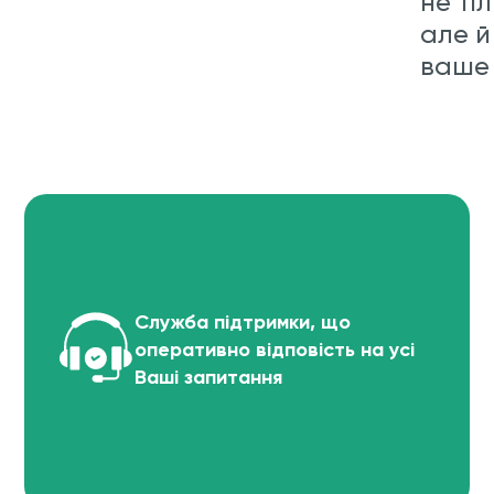
не ті
але й
ваше 
Служба підтримки, що
оперативно відповість на усі
Ваші запитання