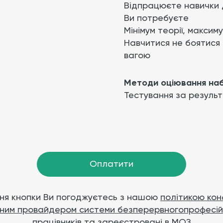
Відпрацюєте навички д
Ви потребуєте
Мінімум теорії, максим
Навчитися не боятися
вагою
Методи оціювання наб
Тестування за резуль
Оплатити
ня кнопки Ви погоджуєтесь з нашою
політикою кон
ійним провайдером системи безперервногопрофесі
працівників та зареєстровані в МОЗ