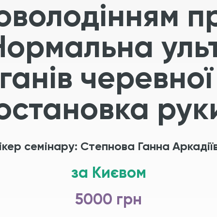
 оволодінням 
Нормальна уль
ганів черевно
остановка рук
ікер семінару: ​Степнова Ганна Аркадії
за Києвом
5000 грн