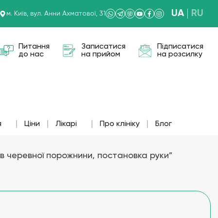
UA
RU
м. Київ, вул. Анни Ахматової, 31
Питання
Записатися
Підписатися
до нас
на прийом
на розсилку
я
Ціни
Лікарі
Про клініку
Блог
в черевної порожнини, постановка руки”