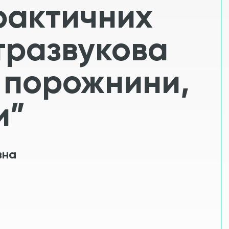
практичних
тразвукова
ї порожнини,
и”
вна