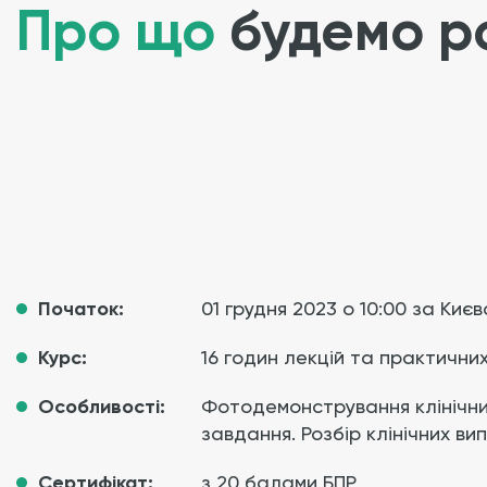
Про що
будемо р
Початок:
01 грудня 2023 о 10:00 за Киє
Курс:
16 годин лекцій та практични
Особливості:
Фотодемонстрування клінічних 
завдання. Розбір клінічних вип
Сертифікат:
з 20 балами БПР