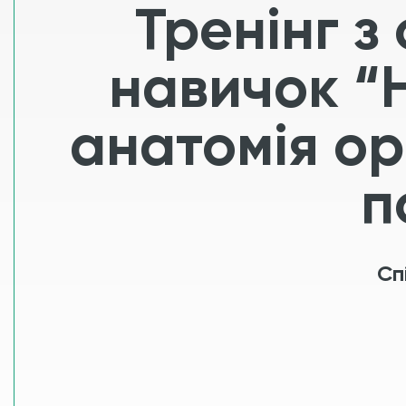
Тренінг з
навичок “
анатомія ор
п
Сп