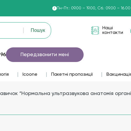
Пн-Пт.: 09.00 – 19.00, Сб.: 09.00 – 16.00
Наші
контакти
 96
Передзвонити мені
огія
lcoone
Пакетні пропозиції
Вакцинаці
навичок “Нормальна ультразвукова анатомія органі