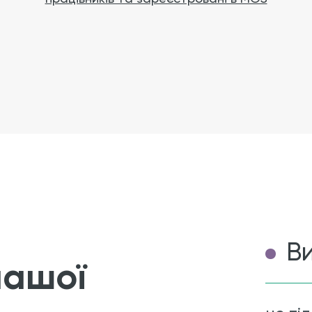
В
ашої