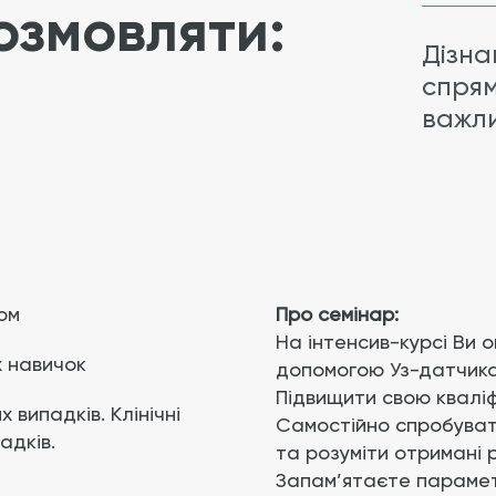
озмовляти:
Дізна
спрям
важли
вом
Про семінар:
На інтенсив-курсі Ви о
х навичок
допомогою Уз-датчика
Підвищити свою кваліф
випадків. Клінічні
Самостійно спробуват
адків.
та розуміти отримані
Запам’ятаєте параме