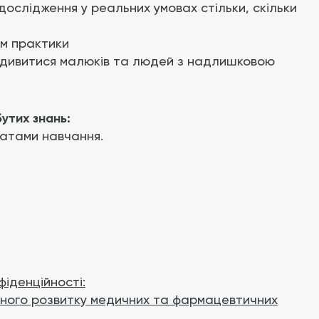
ослідження у реальних умовах стільки, скільки
ум практики
 дивитися малюків та людей з надлишковою
утих знань:
татами навчання.
фіденційності:
йного розвитку медичних та фармацевтичних