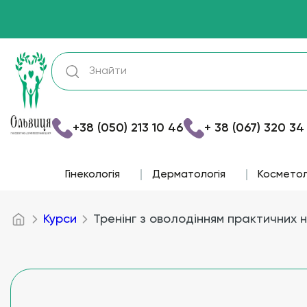
+38 (050) 213 10 46
+ 38 (067) 320 34
Гінекологія
Дерматологія
Косметол
Курси
Тренінг з оволодінням практичних 