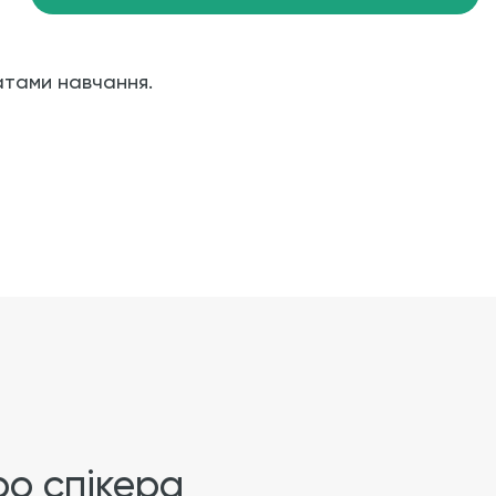
атами навчання.
о спікера