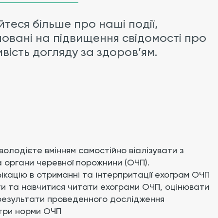
йтеся більше про наші події,
овані на підвищення свідомості про
вість догляду за здоров’ям.
володієте вмінням самостійно віалізувати з
 органи черевної порожнини (ОЧП).
ікацію в отриманні та інтерпритації ехограм ОЧП
и та навчитися читати ехограми ОЧП, оцінювати
 результати проведенного дослідження
три норми ОЧП