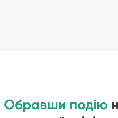
Обравши подію
н