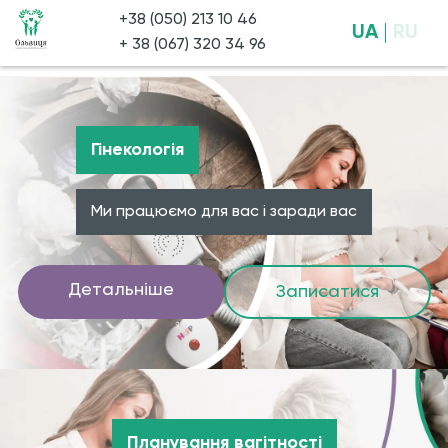
+38 (050) 213 10 46
UA
RU
+ 38 (067) 320 34 96
Гінекологія
Ми працюємо для вас і заради вас
Детальніше
Записатися
Планування вагітності